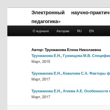
Электронный научно-практи
педагогика»
Main menu
О журнале
Авторам
RU
EN
Skip to primary content
Skip to secondary content
Автор:
Трухманова Елена Николаевна
Трухманова Е.Н., Гузнищева М.В. Специф
Март, 2015
Трухманова Е.Н., Ковалева С.А. Факторы 
Март, 2017
Трухманова Е.Н., Агеева А.Е. Особенности
Март, 2017