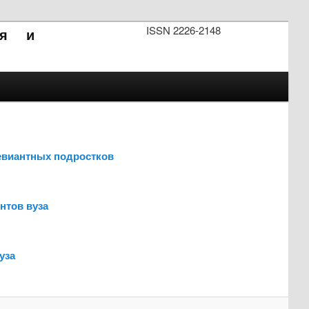
ISSN 2226-2148
ия и
евиантных подростков
нтов вуза
уза