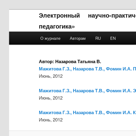
Электронный научно-практи
педагогика»
Main menu
О журнале
Авторам
RU
EN
Skip to primary content
Skip to secondary content
Автор:
Назарова Татьяна В.
Мажитова Г.З., Назарова Т.В., Фомин И.А.
Июнь, 2012
Мажитова Г.З., Назарова Т.В., Фомин И.А
Июнь, 2012
Мажитова Г.З., Назарова Т.В., Фомин И.А.
Июнь, 2012