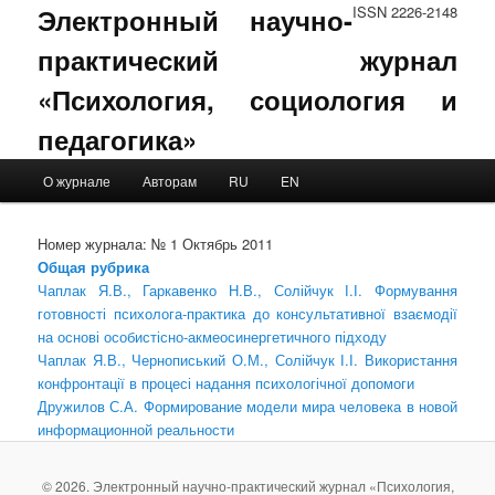
Электронный научно-
ISSN 2226-2148
практический журнал
«Психология, социология и
педагогика»
Main menu
О журнале
Авторам
RU
EN
Skip to primary content
Skip to secondary content
Номер журнала: № 1 Октябрь 2011
Общая рубрика
Чаплак Я.В., Гаркавенко Н.В., Солійчук І.І. Формування
готовності психолога-практика до консультативної взаємодії
на основі особистісно-акмеосинергетичного підходу
Чаплак Я.В., Чернописький О.М., Солійчук І.І. Використання
конфронтації в процесі надання психологічної допомоги
Дружилов С.А. Формирование модели мира человека в новой
информационной реальности
© 2026. Электронный научно-практический журнал «Психология,