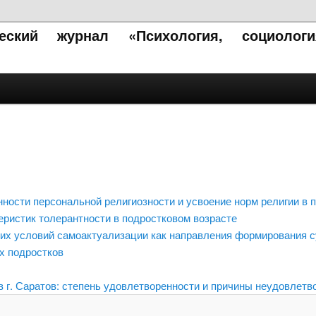
ческий журнал «Психология, социолог
нности персональной религиозности и усвоение норм религии в
ристик толерантности в подростковом возрасте
них условий самоактуализации как направления формирования с
х подростков
в г. Саратов: степень удовлетворенности и причины неудовлетв