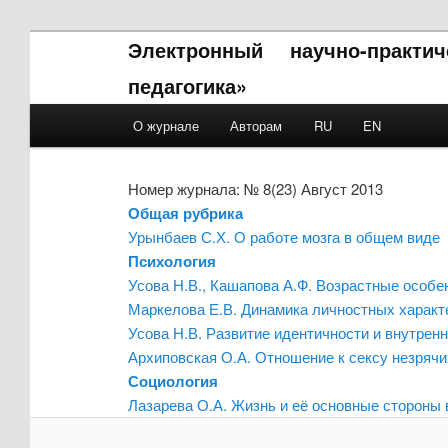
Электронный научно-практи
педагогика»
Main menu
О журнале
Авторам
RU
EN
Skip to primary content
Skip to secondary content
Номер журнала: № 8(23) Август 2013
Общая рубрика
Урынбаев С.Х. О работе мозга в общем виде
Психология
Усова Н.В., Кашапова А.Ф. Возрастные особе
Маркелова Е.В. Динамика личностных характе
Усова Н.В. Развитие идентичности и внутрен
Архиповская О.А. Отношение к сексу незрячи
Социология
Лазарева О.А. Жизнь и её основные стороны 