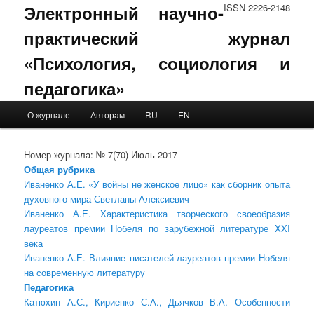
Электронный научно-
ISSN 2226-2148
практический журнал
«Психология, социология и
педагогика»
Main menu
О журнале
Авторам
RU
EN
Skip to primary content
Skip to secondary content
Номер журнала: № 7(70) Июль 2017
Общая рубрика
Иваненко А.Е. «У войны не женское лицо» как сборник опыта
духовного мира Светланы Алексиевич
Иваненко А.Е. Характеристика творческого своеобразия
лауреатов премии Нобеля по зарубежной литературе XXI
века
Иваненко А.Е. Влияние писателей-лауреатов премии Нобеля
на современную литературу
Педагогика
Катюхин А.С., Кириенко С.А., Дьячков В.А. Особенности