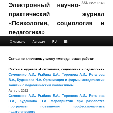
Электронный научно-
ISSN 2226-2148
практический журнал
«Психология, социология и
педагогика»
Main menu
О журнале
Авторам
RU
EN
Skip to primary content
Skip to secondary content
Статьи по ключевому слову «методическая работа»
Статьи в журнале «Психология, социология и педагогика»
Семененко А.И., Рыбина Е.А., Торопова А.И., Ротанова
В.А., Куденкова Н.А. Организация и формы методических
занятий с педагогическим коллективом
Август, 2022
Семененко А.И., Рыбина Е.А., Торопова А.И., Ротанова
В.А., Куденкова Н.А. Мероприятия при разработке
программы повышения профессионализма
педагогического