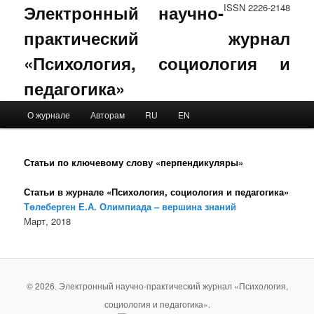
Электронный научно-
ISSN 2226-2148
практический журнал
«Психология, социология и
педагогика»
Main menu
О журнале
Авторам
RU
EN
Skip to primary content
Skip to secondary content
Статьи по ключевому слову «перпендикуляры»
Статьи в журнале «Психология, социология и педагогика»
Төлеберген Е.А. Олимпиада – вершина знаний
Март, 2018
© 2026. Электронный научно-практический журнал «Психология,
социология и педагогика».