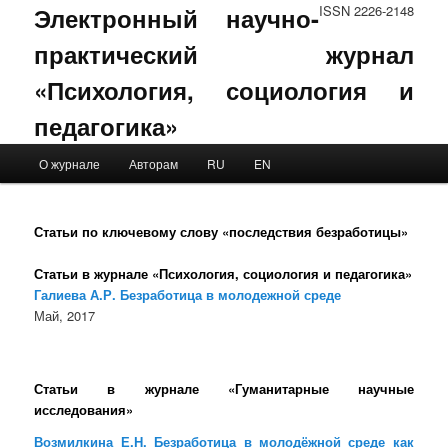
Электронный научно-
ISSN 2226-2148
практический журнал
«Психология, социология и
педагогика»
Main menu
О журнале
Авторам
RU
EN
Skip to primary content
Skip to secondary content
Статьи по ключевому слову «последствия безработицы»
Статьи в журнале «Психология, социология и педагогика»
Галиева А.Р. Безработица в молодежной среде
Май, 2017
Статьи в журнале «Гуманитарные научные
исследования»
Возмилкина Е.Н. Безработица в молодёжной среде как