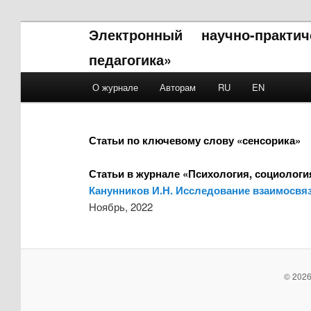
Электронный научно-практи
педагогика»
Main menu
О журнале
Авторам
RU
EN
Skip to primary content
Skip to secondary content
Статьи по ключевому слову «сенсорика»
Статьи в журнале «Психология, социология
Канунников И.Н. Исследование взаимосвяз
Ноябрь, 2022
© 2026