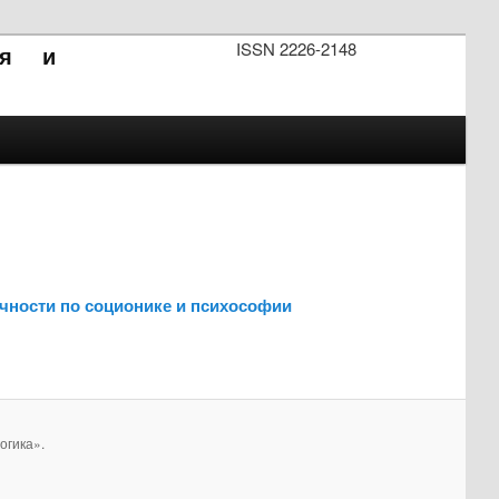
ISSN 2226-2148
ия и
чности по соционике и психософии
огика».