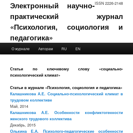
Электронный научно-
ISSN 2226-2148
практический журнал
«Психология, социология и
педагогика»
Main menu
О журнале
Авторам
RU
EN
Skip to primary content
Skip to secondary content
Статьи по ключевому слову «социально-
психологический климат»
Статьи в журнале «Психология, социология и педагогика»
Калашникова А.Е. Социально-психологический климат в
трудовом коллективе
Май, 2014
Калашникова А.Е. Особенности конфликтогенности
женского трудового коллектива
Декабрь, 2015
Олькина Е.А. Психолого-педагогические особенности