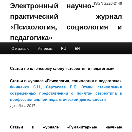
Электронный научно-
ISSN 2226-2148
практический журнал
«Психология, социология и
педагогика»
Main menu
О журнале
Авторам
RU
EN
Skip to primary content
Skip to secondary content
Статьи по ключевому слову «стереотип в педагогике»
Статьи в журнале «Психология, социология и педагогика»
Финченко С.Н., Сартакова Е.Е. Этапы становления
современных представлений о понятии стереотипа в
профессиональной педагогической деятельности
Декабрь, 2017
Статьи в журнале «Гуманитарные научные