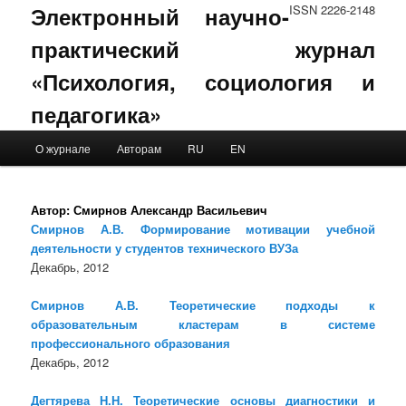
Электронный научно-
ISSN 2226-2148
практический журнал
«Психология, социология и
педагогика»
Main menu
О журнале
Авторам
RU
EN
Skip to primary content
Skip to secondary content
Автор:
Смирнов Александр Васильевич
Смирнов А.В. Формирование мотивации учебной
деятельности у студентов технического ВУЗа
Декабрь, 2012
Смирнов А.В. Теоретические подходы к
образовательным кластерам в системе
профессионального образования
Декабрь, 2012
Дегтярева Н.Н. Теоретические основы диагностики и