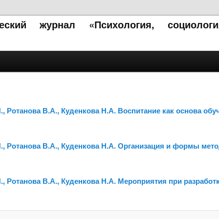
ческий журнал «Психология, социолог
И., Ротанова В.А., Куденкова Н.А. Воспитание как основа о
И., Ротанова В.А., Куденкова Н.А. Организация и формы ме
.И., Ротанова В.А., Куденкова Н.А. Мероприятия при разра