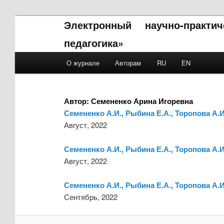
Электронный научно-практи
педагогика»
Main menu
О журнале
Авторам
RU
EN
Skip to primary content
Skip to secondary content
Автор:
Семененко Арина Игоревна
Семененко А.И., Рыбина Е.А., Торопова А.
Август, 2022
Семененко А.И., Рыбина Е.А., Торопова А.
Август, 2022
Семененко А.И., Рыбина Е.А., Торопова А
Сентябрь, 2022