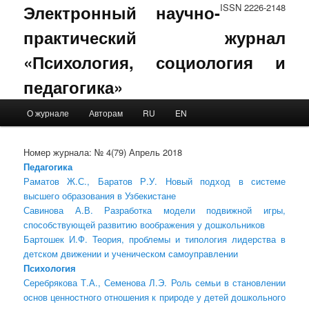
Электронный научно-
ISSN 2226-2148
практический журнал
«Психология, социология и
педагогика»
Main menu
О журнале
Авторам
RU
EN
Skip to primary content
Skip to secondary content
Номер журнала: № 4(79) Апрель 2018
Педагогика
Раматов Ж.С., Баратов Р.У. Новый подход в системе
высшего образования в Узбекистане
Савинова А.В. Разработка модели подвижной игры,
способствующей развитию воображения у дошкольников
Бартошек И.Ф. Теория, проблемы и типология лидерства в
детском движении и ученическом самоуправлении
Психология
Серебрякова Т.А., Семенова Л.Э. Роль семьи в становлении
основ ценностного отношения к природе у детей дошкольного